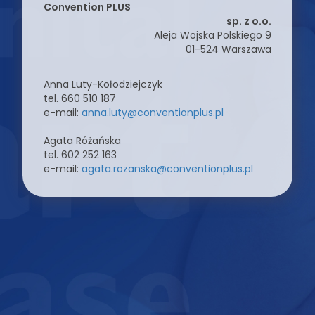
Convention PLUS
sp. z o.o.
Aleja Wojska Polskiego 9
01-524 Warszawa
Anna Luty-Kołodziejczyk
tel. 660 510 187
e-mail:
anna.luty@conventionplus.pl
Agata Różańska
tel. 602 252 163
e-mail:
agata.rozanska@conventionplus.pl