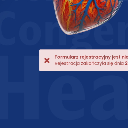
Formularz rejestracyjny jest n
Rejestracja zakończyła się dnia
2