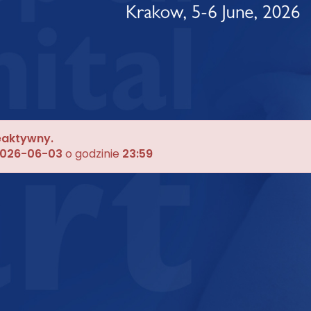
ieaktywny.
026-06-03
o godzinie
23:59